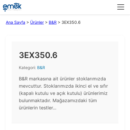
Menü
Ana Sayfa
>
Ürünler
>
B&R
>
3EX350.6
3EX350.6
Kategori:
B&R
B&R markasına ait ürünler stoklarımızda
mevcuttur. Stoklarımızda ikinci el ve sıfır
(kapalı kutulu ve açık kutulu) ürünlerimiz
bulunmaktadır.​ Mağazamızdaki tüm
ürünlerin testler...