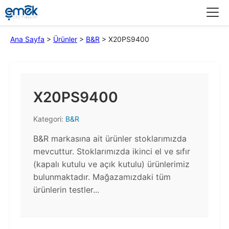
Menü
Ana Sayfa
>
Ürünler
>
B&R
>
X20PS9400
X20PS9400
Kategori:
B&R
B&R markasına ait ürünler stoklarımızda
mevcuttur. Stoklarımızda ikinci el ve sıfır
(kapalı kutulu ve açık kutulu) ürünlerimiz
bulunmaktadır.​ Mağazamızdaki tüm
ürünlerin testler...