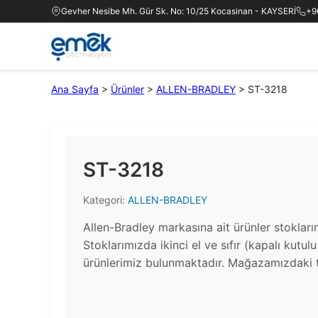
Gevher Nesibe Mh. Gür Sk. No: 10/25 Kocasinan - KAYSERİ
+9
Ana Sayfa
>
Ürünler
>
ALLEN-BRADLEY
>
ST-3218
ST-3218
Kategori:
ALLEN-BRADLEY
Allen-Bradley markasına ait ürünler stoklar
Stoklarımızda ikinci el ve sıfır (kapalı kutul
ürünlerimiz bulunmaktadır.​ Mağazamızdaki t