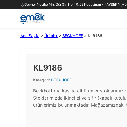
Gevher Nesibe Mh. Gür Sk. No: 10/25 Kocasinan - KAYSERİ
+9
Ana Sayfa
>
Ürünler
>
BECKHOFF
>
KL9186
KL9186
Kategori:
BECKHOFF
Beckhoff markasına ait ürünler stoklarımızd
Stoklarımızda ikinci el ve sıfır (kapalı kutul
ürünlerimiz bulunmaktadır.​ Mağazamızdaki t