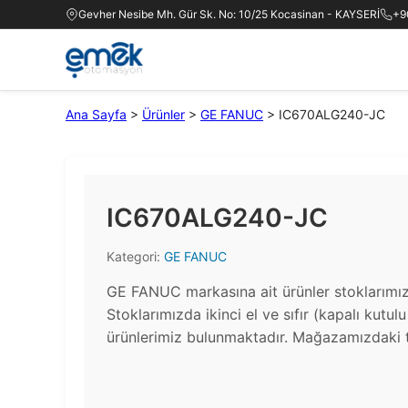
Gevher Nesibe Mh. Gür Sk. No: 10/25 Kocasinan - KAYSERİ
+9
Ana Sayfa
>
Ürünler
>
GE FANUC
>
IC670ALG240-JC
IC670ALG240-JC
Kategori:
GE FANUC
GE FANUC markasına ait ürünler stoklarımı
Stoklarımızda ikinci el ve sıfır (kapalı kutul
ürünlerimiz bulunmaktadır.​ Mağazamızdaki t