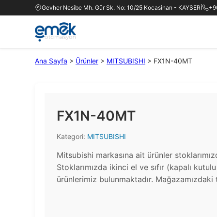
Gevher Nesibe Mh. Gür Sk. No: 10/25 Kocasinan - KAYSERİ
+9
Ana Sayfa
>
Ürünler
>
MITSUBISHI
>
FX1N-40MT
FX1N-40MT
Kategori:
MITSUBISHI
Mitsubishi markasına ait ürünler stoklarımı
Stoklarımızda ikinci el ve sıfır (kapalı kutul
ürünlerimiz bulunmaktadır.​ Mağazamızdaki t