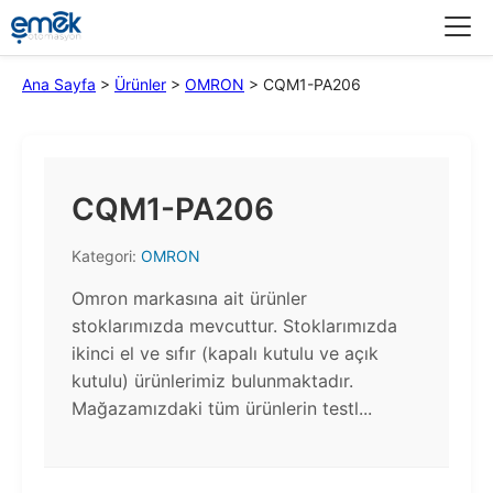
Menü
Ana Sayfa
>
Ürünler
>
OMRON
>
CQM1-PA206
CQM1-PA206
Kategori:
OMRON
Omron markasına ait ürünler
stoklarımızda mevcuttur. Stoklarımızda
ikinci el ve sıfır (kapalı kutulu ve açık
kutulu) ürünlerimiz bulunmaktadır.​
Mağazamızdaki tüm ürünlerin testl...