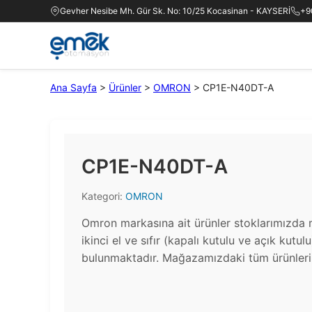
Gevher Nesibe Mh. Gür Sk. No: 10/25 Kocasinan - KAYSERİ
+9
Ana Sayfa
>
Ürünler
>
OMRON
>
CP1E-N40DT-A
CP1E-N40DT-A
Kategori:
OMRON
Omron markasına ait ürünler stoklarımızda 
ikinci el ve sıfır (kapalı kutulu ve açık kutul
bulunmaktadır.​ Mağazamızdaki tüm ürünlerin 