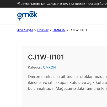
Gevher Nesibe Mh. Gür Sk. No: 10/25 Kocasinan - KAYSERİ
+9
Ana Sayfa
>
Ürünler
>
OMRON
>
CJ1W-II101
CJ1W-II101
Kategori:
OMRON
Omron markasına ait ürünler stoklarımızda 
ikinci el ve sıfır (kapalı kutulu ve açık kutul
bulunmaktadır.​ Mağazamızdaki tüm ürünlerin 