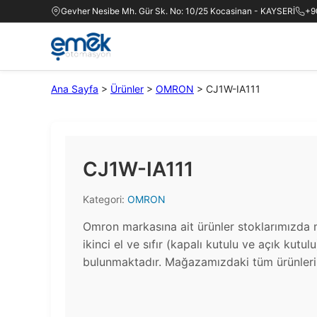
Gevher Nesibe Mh. Gür Sk. No: 10/25 Kocasinan - KAYSERİ
+9
Ana Sayfa
>
Ürünler
>
OMRON
>
CJ1W-IA111
CJ1W-IA111
Kategori:
OMRON
Omron markasına ait ürünler stoklarımızda 
ikinci el ve sıfır (kapalı kutulu ve açık kutul
bulunmaktadır.​ Mağazamızdaki tüm ürünlerin 