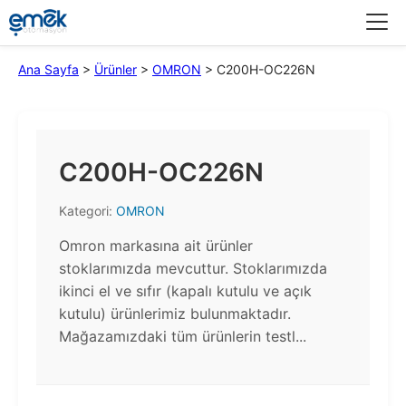
Menü
Ana Sayfa
>
Ürünler
>
OMRON
>
C200H-OC226N
C200H-OC226N
Kategori:
OMRON
Omron markasına ait ürünler
stoklarımızda mevcuttur. Stoklarımızda
ikinci el ve sıfır (kapalı kutulu ve açık
kutulu) ürünlerimiz bulunmaktadır.​
Mağazamızdaki tüm ürünlerin testl...