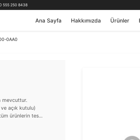
0 555 250 8438
Ana Sayfa
Hakkımızda
Ürünler
00-0AA0
a mevcuttur.
u ve açık kutulu)
üm ürünlerin tes...