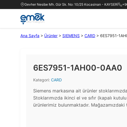
Gevher Nesibe Mh. Gür Sk. No: 10/25 Kocasinan - KAYSERİ
+9
Ana Sayfa
>
Ürünler
>
SIEMENS
>
CARD
>
6ES7951-1AH
6ES7951-1AH00-0AA0
Kategori:
CARD
Siemens markasına ait ürünler stoklarımızd
Stoklarımızda ikinci el ve sıfır (kapalı kutul
ürünlerimiz bulunmaktadır.​ Mağazamızdaki t