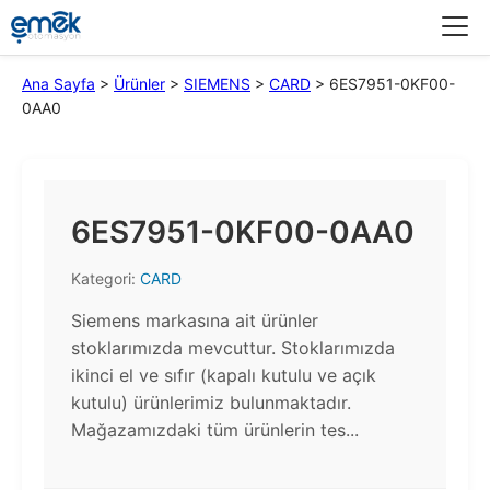
Menü
Ana Sayfa
>
Ürünler
>
SIEMENS
>
CARD
>
6ES7951-0KF00-
0AA0
6ES7951-0KF00-0AA0
Kategori:
CARD
Siemens markasına ait ürünler
stoklarımızda mevcuttur. Stoklarımızda
ikinci el ve sıfır (kapalı kutulu ve açık
kutulu) ürünlerimiz bulunmaktadır.​
Mağazamızdaki tüm ürünlerin tes...