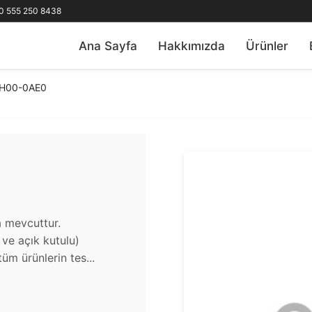
0 555 250 8438
Ana Sayfa
Hakkımızda
Ürünler
AH00-0AE0
a mevcuttur.
u ve açık kutulu)
üm ürünlerin tes...