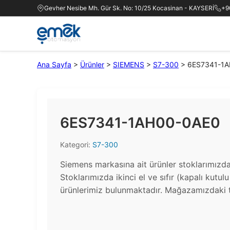
Gevher Nesibe Mh. Gür Sk. No: 10/25 Kocasinan - KAYSERİ
+9
Ana Sayfa
>
Ürünler
>
SIEMENS
>
S7-300
>
6ES7341-1
6ES7341-1AH00-0AE0
Kategori:
S7-300
Siemens markasına ait ürünler stoklarımızd
Stoklarımızda ikinci el ve sıfır (kapalı kutul
ürünlerimiz bulunmaktadır.​ Mağazamızdaki t