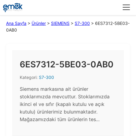
Menü
Ana Sayfa
>
Ürünler
>
SIEMENS
>
S7-300
>
6ES7312-5BE03-
0AB0
6ES7312-5BE03-0AB0
Kategori:
S7-300
Siemens markasına ait ürünler
stoklarımızda mevcuttur. Stoklarımızda
ikinci el ve sıfır (kapalı kutulu ve açık
kutulu) ürünlerimiz bulunmaktadır.​
Mağazamızdaki tüm ürünlerin tes...