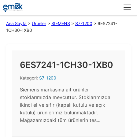
Menü
Ana Sayfa
>
Ürünler
>
SIEMENS
>
S7-1200
>
6ES7241-
1CH30-1XB0
6ES7241-1CH30-1XB0
Kategori:
S7-1200
Siemens markasına ait ürünler
stoklarımızda mevcuttur. Stoklarımızda
ikinci el ve sıfır (kapalı kutulu ve açık
kutulu) ürünlerimiz bulunmaktadır.​
Mağazamızdaki tüm ürünlerin tes...