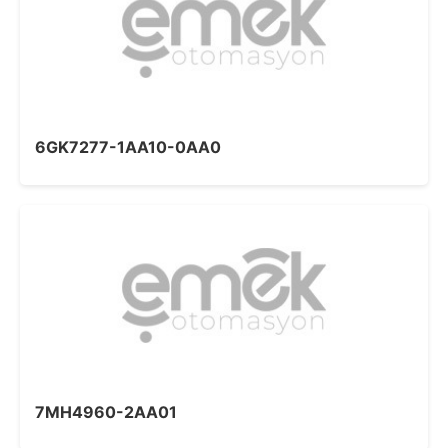
6GK7277-1AA10-0AA0
7MH4960-2AA01