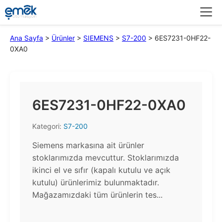
Menü
Ana Sayfa
>
Ürünler
>
SIEMENS
>
S7-200
>
6ES7231-0HF22-
0XA0
6ES7231-0HF22-0XA0
Kategori:
S7-200
Siemens markasına ait ürünler
stoklarımızda mevcuttur. Stoklarımızda
ikinci el ve sıfır (kapalı kutulu ve açık
kutulu) ürünlerimiz bulunmaktadır.​
Mağazamızdaki tüm ürünlerin tes...