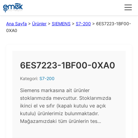
Menü
Ana Sayfa
>
Ürünler
>
SIEMENS
>
S7-200
>
6ES7223-1BF00-
0XA0
6ES7223-1BF00-0XA0
Kategori:
S7-200
Siemens markasına ait ürünler
stoklarımızda mevcuttur. Stoklarımızda
ikinci el ve sıfır (kapalı kutulu ve açık
kutulu) ürünlerimiz bulunmaktadır.​
Mağazamızdaki tüm ürünlerin tes...