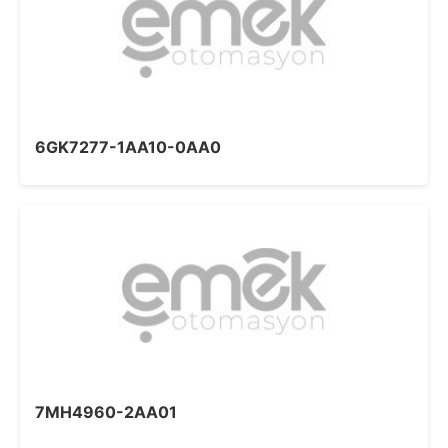
6GK7277-1AA10-0AA0
7MH4960-2AA01