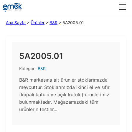
Menü
Ana Sayfa
>
Ürünler
>
B&R
>
5A2005.01
5A2005.01
Kategori:
B&R
B&R markasına ait ürünler stoklarımızda
mevcuttur. Stoklarımızda ikinci el ve sıfır
(kapalı kutulu ve açık kutulu) ürünlerimiz
bulunmaktadır.​ Mağazamızdaki tüm
ürünlerin testler...