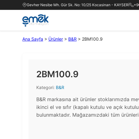
Gevher Nesibe Mh. Gür Sk. No: 10/25 Kocasinan - KAYSERİ
+9
Ana Sayfa
>
Ürünler
>
B&R
>
2BM100.9
2BM100.9
Kategori:
B&R
B&R markasına ait ürünler stoklarımızda me
ikinci el ve sıfır (kapalı kutulu ve açık kutul
bulunmaktadır.​ Mağazamızdaki tüm ürünlerin 