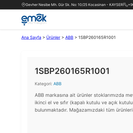
Gevher Nesibe Mh. Gür Sk. No: 10/25 Kocasinan - KAYSERİ
+9
Ana Sayfa
>
Ürünler
>
ABB
>
1SBP260165R1001
1SBP260165R1001
Kategori:
ABB
ABB markasına ait ürünler stoklarımızda me
ikinci el ve sıfır (kapalı kutulu ve açık kutul
bulunmaktadır.​ Mağazamızdaki tüm ürünlerin 