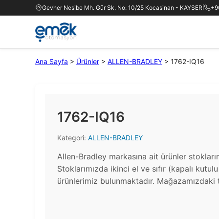
Gevher Nesibe Mh. Gür Sk. No: 10/25 Kocasinan - KAYSERİ
+9
Ana Sayfa
>
Ürünler
>
ALLEN-BRADLEY
>
1762-IQ16
1762-IQ16
Kategori:
ALLEN-BRADLEY
Allen-Bradley markasına ait ürünler stoklar
Stoklarımızda ikinci el ve sıfır (kapalı kutul
ürünlerimiz bulunmaktadır.​ Mağazamızdaki t