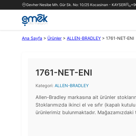
Gevher Nesibe Mh. Gür Sk. No: 10/25 Kocasinan - KAYSERİ
+9
Ana Sayfa
>
Ürünler
>
ALLEN-BRADLEY
>
1761-NET-ENI
1761-NET-ENI
Kategori:
ALLEN-BRADLEY
Allen-Bradley markasına ait ürünler stoklar
Stoklarımızda ikinci el ve sıfır (kapalı kutul
ürünlerimiz bulunmaktadır.​ Mağazamızdaki t