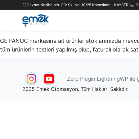
Gevher Nesibe Mh. Gür Sk. No: 10/25 Kocasinan - KAYSERİ
+9
GE FANUC markasına ait ürünler stoklarımızda mevcuttu
tüm ürünlerin testleri yapılmış olup, faturalı olarak satı
Zero Plugin LightningWP ile g
2025 Emek Otomasyon. Tüm Hakları Saklıdır.