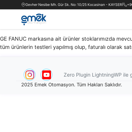
Gevher Nesibe Mh. Gür Sk. No: 10/25 Kocasinan - KAYSERİ
+9
GE FANUC markasına ait ürünler stoklarımızda mevcuttu
tüm ürünlerin testleri yapılmış olup, faturalı olarak satı
Zero Plugin LightningWP ile g
2025 Emek Otomasyon. Tüm Hakları Saklıdır.