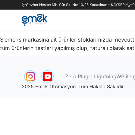
Gevher Nesibe Mh. Gür Sk. No: 10/25 Kocasinan - KAYSERİ
+9
Siemens markasına ait ürünler stoklarımızda mevcuttur.
tüm ürünlerin testleri yapılmış olup, faturalı olarak satı
Zero Plugin LightningWP ile g
2025 Emek Otomasyon. Tüm Hakları Saklıdır.