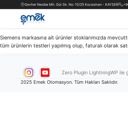
Gevher Nesibe Mh. Gür Sk. No: 10/25 Kocasinan - KAYSERİ
+9
Siemens markasına ait ürünler stoklarımızda mevcuttur.
tüm ürünlerin testleri yapılmış olup, faturalı olarak satı
Zero Plugin LightningWP ile g
2025 Emek Otomasyon. Tüm Hakları Saklıdır.