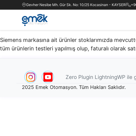
Gevher Nesibe Mh. Gür Sk. No: 10/25 Kocasinan - KAYSERİ
+9
Siemens markasına ait ürünler stoklarımızda mevcuttur.
tüm ürünlerin testleri yapılmış olup, faturalı olarak satı
Zero Plugin LightningWP ile g
2025 Emek Otomasyon. Tüm Hakları Saklıdır.