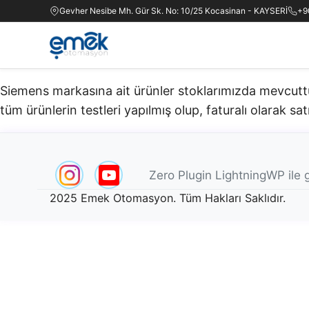
Gevher Nesibe Mh. Gür Sk. No: 10/25 Kocasinan - KAYSERİ
+9
Siemens markasına ait ürünler stoklarımızda mevcuttur.
tüm ürünlerin testleri yapılmış olup, faturalı olarak satı
Zero Plugin LightningWP ile g
2025 Emek Otomasyon. Tüm Hakları Saklıdır.