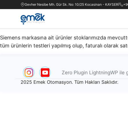
Gevher Nesibe Mh. Gür Sk. No: 10/25 Kocasinan - KAYSERİ
+9
Siemens markasına ait ürünler stoklarımızda mevcuttur.
tüm ürünlerin testleri yapılmış olup, faturalı olarak satı
Zero Plugin LightningWP ile g
2025 Emek Otomasyon. Tüm Hakları Saklıdır.