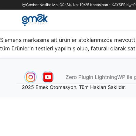
Gevher Nesibe Mh. Gür Sk. No: 10/25 Kocasinan - KAYSERİ
+9
Siemens markasına ait ürünler stoklarımızda mevcuttur.
tüm ürünlerin testleri yapılmış olup, faturalı olarak satı
Zero Plugin LightningWP ile g
2025 Emek Otomasyon. Tüm Hakları Saklıdır.