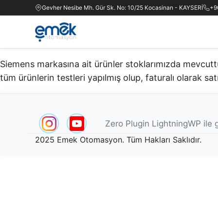
Gevher Nesibe Mh. Gür Sk. No: 10/25 Kocasinan - KAYSERİ
+9
Siemens markasına ait ürünler stoklarımızda mevcuttur.
tüm ürünlerin testleri yapılmış olup, faturalı olarak satı
Zero Plugin LightningWP ile g
2025 Emek Otomasyon. Tüm Hakları Saklıdır.